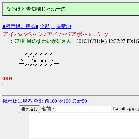
なるほど告知欄じゃねーの
■掲示板に戻る■
全部
1-
最新50
アイハバペ～ン♪アイハバアポ～♪…ンッ
1 ：
774匹目のずわいがにさん
：2016/10/31(月) 12:37:27 ID:1
＿人人人人人人＿
＞ iPad pro ＜
￣Y^Y^Y^Y^Y^Y^￣
0KB
掲示板に戻る
全部
前100
次100
最新50
名前：
E-mail
（省略可