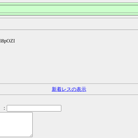
Gl8pOZI
新着レスの表示
：
）