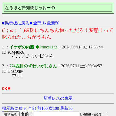
なるほど告知欄じゃねーの
■掲示板に戻る■
全部
1-
最新50
(´；ω；｀)彼氏にちんちん触っただろ！変態！って
叱られた…ちがうもん
1 ：
イケボの内藤
◆Prince11r2
：2024/09/11(水) 12:38:44
ID:z0M48lc6
(´；ω；｀)たまたまだもん
2 ：
774匹目のずわいがにさん
：2026/07/11(土) 00:34:57
ID:Uhzf3qp/
ホモ！
0KB
新着レスの表示
掲示板に戻る
全部
前100
次100
最新50
名前：
E-mail
：
（省略可）