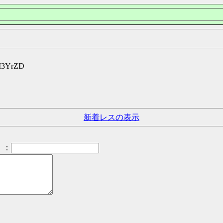
dI3YrZD
新着レスの表示
：
）