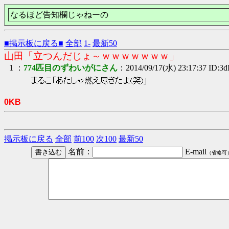
なるほど告知欄じゃねーの
■掲示板に戻る■
全部
1-
最新50
山田「立つんだじょ～ｗｗｗｗｗｗｗ」
1 ：
774匹目のずわいがにさん
：2014/09/17(水) 23:17:37 ID:3
まるこ「あたしゃ燃え尽きたよ(笑)」
0KB
掲示板に戻る
全部
前100
次100
最新50
名前：
E-mail
（省略可