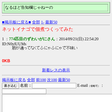
なるほど告知欄じゃねーの
■掲示板に戻る■
全部
1-
最新50
ネットイナゴで佃煮つくってみた
1 ：
774匹目のずわいがにさん
：2014/09/21(日) 22:54:20
ID:N0ylUUMs
筋が通ってなくてふにゃふにゃで不味い
0KB
新着レスの表示
掲示板に戻る
全部
前100
次100
最新50
名前：
E-mail
：
（省略可）