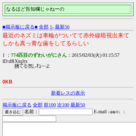
なるほど告知欄じゃねーの
■掲示板に戻る■
全部
1-
最新50
最近のネズミは車輪がついてて赤外線暗視出来て
しかも真っ青な歯をしてるらしい
1 ：
774匹目のずわいがにさん
：2015/02/03(火) 01:15:57
ID:dRXtqJrx
勝てる気しねーよ
0KB
新着レスの表示
掲示板に戻る
全部
前100
次100
最新50
名前：
E-mail
：
（省略可）