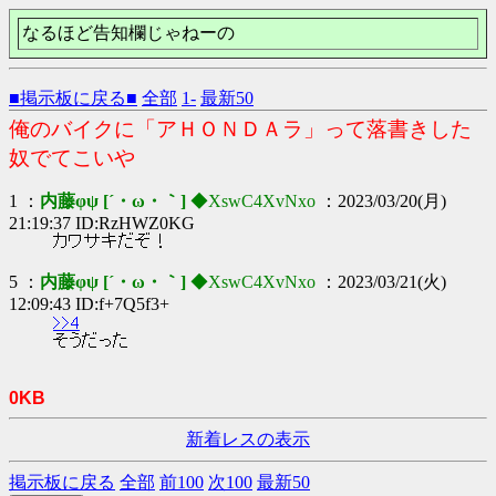
なるほど告知欄じゃねーの
■掲示板に戻る■
全部
1-
最新50
俺のバイクに「アＨＯＮＤＡラ」って落書きした
奴でてこいや
1 ：
内藤φψ [´・ω・｀]
◆XswC4XvNxo
：2023/03/20(月)
21:19:37 ID:RzHWZ0KG
カワサキだぞ！
5 ：
内藤φψ [´・ω・｀]
◆XswC4XvNxo
：2023/03/21(火)
12:09:43 ID:f+7Q5f3+
>>4
そうだった
0KB
新着レスの表示
掲示板に戻る
全部
前100
次100
最新50