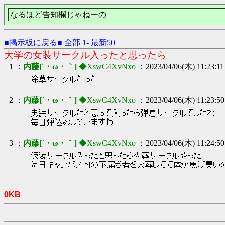
なるほど告知欄じゃねーの
■掲示板に戻る■
全部
1-
最新50
大学の女装サークル入ったと思ったら
1 ：
内藤[´・ω・｀]
◆XswC4XvNxo
：2023/04/06(木) 11:23:1
除草サークルだった
2 ：
内藤[´・ω・｀]
◆XswC4XvNxo
：2023/04/06(木) 11:23:5
男装サークルだと思って入ったら弾倉サークルでしたわ
毎日弾込めしていますわ
3 ：
内藤[´・ω・｀]
◆XswC4XvNxo
：2023/04/06(木) 11:24:5
仮装サークル入ったと思ったら火葬サークルやった
毎日キャンパス内の不届き者を火葬してて体が焦げ臭い
0KB