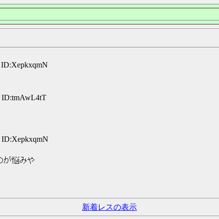
1 ID:XepkxqmN
0 ID:tmAwL4tT
0 ID:XepkxqmN
のが悩みや
新着レスの表示