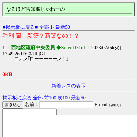
なるほど告知欄じゃねーの
■掲示板に戻る■
全部
1-
最新50
毛利 蘭「新築？新築なの！？」
1 ：
西地区羅府中央委員
◆SorenD31dI
：2023/07/04(火)
17:49:26 ID:I0/UhjGL
コナン「ローーーーーン！」
0KB
新着レスの表示
掲示板に戻る
全部
前100
次100
最新50
名前：
E-mail
：
（省略可）