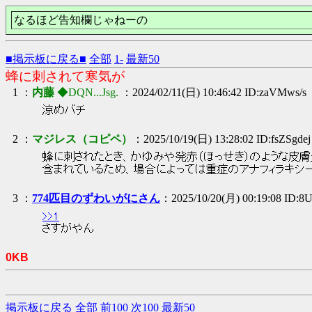
なるほど告知欄じゃねーの
■掲示板に戻る■
全部
1-
最新50
蜂に刺されて寒気が
1 ：
内藤
◆DQN...Jsg.
：2024/02/11(日) 10:46:42 ID:zaVMws/s
涼めバチ
2 ：
マジレス（コピペ）
：2025/10/19(日) 13:28:02 ID:fsZSgdej
蜂に刺されたとき、かゆみや発赤（ほっせき）のような皮膚
含まれているため、場合によっては重症のアナフィラキシ
3 ：
774匹目のずわいがにさん
：2025/10/20(月) 00:19:08 ID:
>>1
さすがやん
0KB
掲示板に戻る
全部
前100
次100
最新50