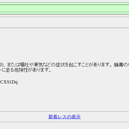
炎、または嘔吐や寒気などの症状を起こすことがあります。 蜂毒の
ーに至る危険性があります。
8UCXS1Dq
新着レスの表示