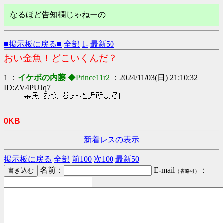
なるほど告知欄じゃねーの
■掲示板に戻る■
全部
1-
最新50
おい金魚！どこいくんだ？
1 ：
イケボの内藤
◆Prince11r2
：2024/11/03(日) 21:10:32
ID:ZV4PUJq7
金魚「おう、ちょっと近所まで」
0KB
新着レスの表示
掲示板に戻る
全部
前100
次100
最新50
名前：
E-mail
：
（省略可）